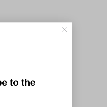
e to the
!