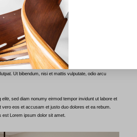
 elitr, sed diam nonumy eirmod tempor invidunt ut labore et
t vero eos et accusam et justo duo dolores et ea rebum.
s est Lorem ipsum dolor sit amet.
a arcu sodales ut. Sed sed quam ut ex bibendum commodo
lutpat. Ut bibendum, nisi et mattis vulputate, odio arcu
 elitr, sed diam nonumy eirmod tempor invidunt ut labore et
t vero eos et accusam et justo duo dolores et ea rebum.
s est Lorem ipsum dolor sit amet.