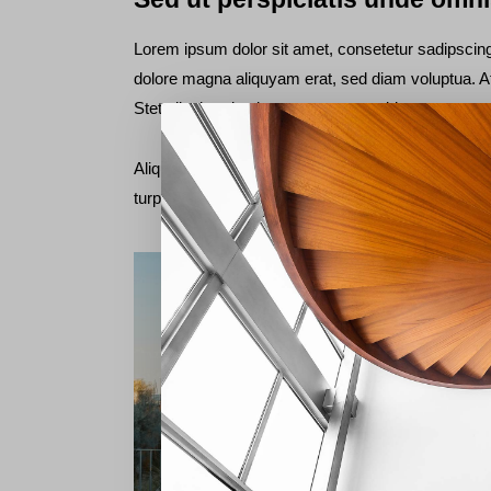
Lorem ipsum dolor sit amet, consetetur sadipscing
dolore magna aliquyam erat, sed diam voluptua. A
Stet clita kasd gubergren, no sea takimata sanctu
Aliquam laoreet sed neque ac vehicula. Cras cong
turpis urna, vulputate at est vitae, posuere lobortis 