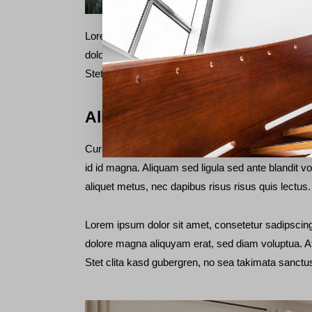
Lorem ipsum dolor sit amet, consetetur sadipscing
dolore magna aliquyam erat, sed diam voluptua. A
Stet clita kasd gubergren, no sea takimata sanctu
Aliquam quis lobortis quam
Curabitur pellentesque odio magna, id malesuad
id id magna. Aliquam sed ligula sed ante blandit vo
aliquet metus, nec dapibus risus risus quis lectus.
Lorem ipsum dolor sit amet, consetetur sadipscing
dolore magna aliquyam erat, sed diam voluptua. A
Stet clita kasd gubergren, no sea takimata sanctu