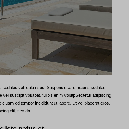
nc sodales vehicula risus. Suspendisse id mauris sodales,
te vel suscipit volutpat, turpis enim volutpSectetur adipiscing
o eiusm od tempor incididunt ut labore. Ut vel placerat eros,
scing elit, sed do.
s iste natus et