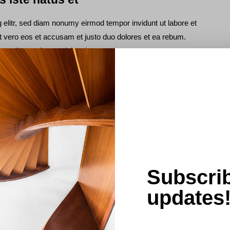
 elitr, sed diam nonumy eirmod tempor invidunt ut labore et
t vero eos et accusam et justo duo dolores et ea rebum.
s est Lorem ipsum dolor sit amet.
ue eros nec quam laoreet, in viverra erat bibendum. Cras
erat.
Subscrib
updates